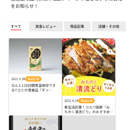
をお知らせ！
すべて
実食レビュー
商品記事
店舗・その他
2021.5.28
商品記事
なんと120日間常温保存でき
る!?さとの雪食品「ずっ…
2021.4.26
商品記事
新生活応援！コスパ抜群「み
ちのく清流どり」のおすすめ…