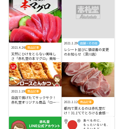
2021.1.29
店舗・その他
2021.4.26
商品記事
レシート並びに領収書の変更
天然にひけをとらない美味し
のお知らせ（深川店）
さ「赤札堂の本マグロ」美味…
2021.1.19
商品記事
自店で揚げたてサックサク！
赤札堂オリジナル商品「ロー…
2021.1.12
商品記事
都内で買えるのは赤札堂だ
け！31.1℃でとろける食感…