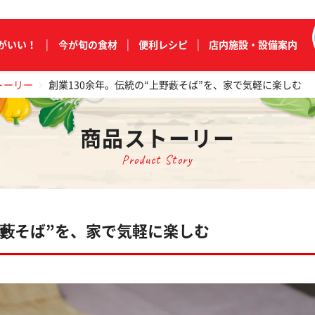
がいい！
今が旬の食材
便利レシピ
店内施設・設備案内
トーリー
創業130余年。伝統の“上野藪そば”を、家で気軽に楽しむ
商品ストーリー
Product Story
野藪そば”を、家で気軽に楽しむ