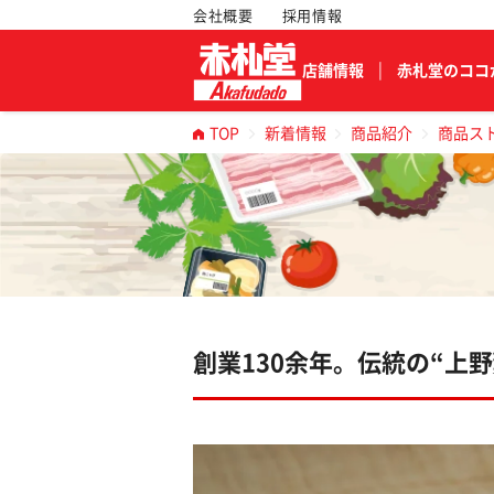
会社概要
採用情報
店舗情報
赤札堂のココ
TOP
新着情報
商品紹介
商品ス
創業130余年。伝統の“上