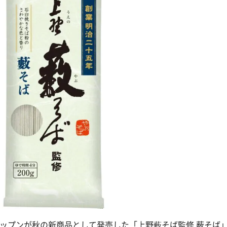
ップンが秋の新商品として発売した「上野藪そば監修 薮そば