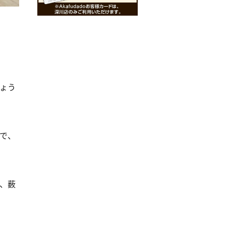
2020年8月
ょう
で、
、薮