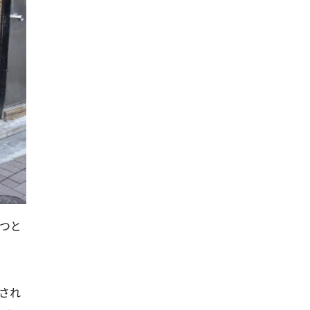
つと
され