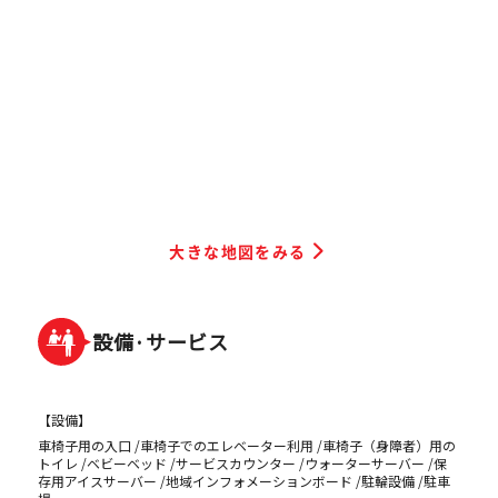
大きな地図をみる
設備·サービス
【設備】
車椅子用の入口
車椅子でのエレベーター利用
車椅子（身障者）用の
トイレ
ベビーベッド
サービスカウンター
ウォーターサーバー
保
存用アイスサーバー
地域インフォメーションボード
駐輪設備
駐車