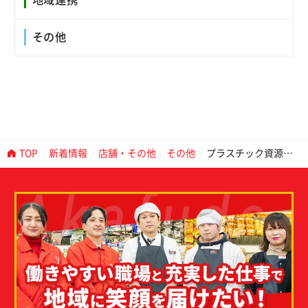
地域連携
その他
TOP
新着情報
店舗・その他
その他
プラスチック資源循
環促進法 ４月１日施
行