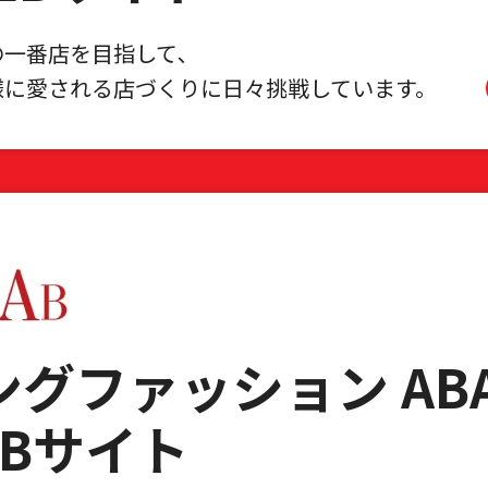
の一番店を目指して､
様に愛される店づくりに
日々挑戦しています。
ングファッション AB
EBサイト