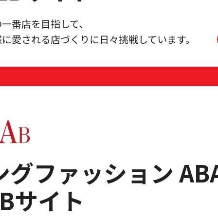
の一番店を目指して､
様に愛される店づくりに
日々挑戦しています。
ングファッション AB
EBサイト