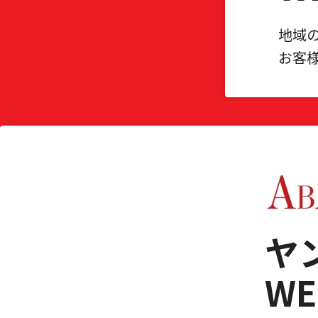
地域
お客
ヤ
W